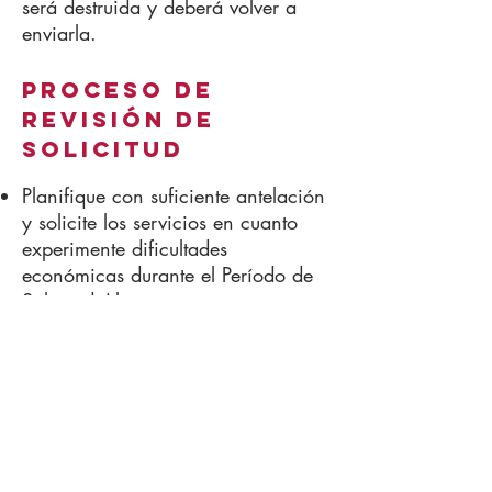
será destruida y deberá volver a
enviarla.
Proceso de
revisión de
SOLICITUD
Planifique con suficiente antelación
y solicite los servicios en cuanto
experimente dificultades
económicas durante el Período de
Solicitud Abierta.
Se requiere una nueva solicitud
cada año calendario.
Lea la solicitud atentamente y siga
TODAS las instrucciones.
Proporcione copias claras de
TODOS los documentos requeridos
con su solicitud.